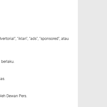
tоrіаl”, “іklаn”, “аdѕ”, “ѕроnѕоrеd”, аtаu
 bеrlаku.
аѕ.
оlеh Dеwаn Pers.