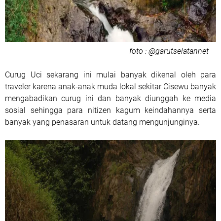
foto : @garutselatannet
Curug Uci sekarang ini mulai banyak dikenal oleh para
traveler karena anak-anak muda lokal sekitar Cisewu banyak
mengabadikan curug ini dan banyak diunggah ke media
sosial sehingga para nitizen kagum keindahannya serta
banyak yang penasaran untuk datang mengunjunginya.