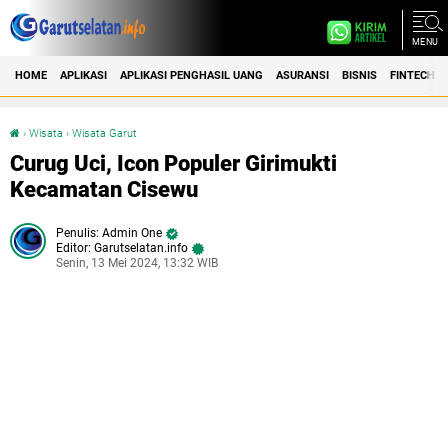
MENU
HOME
APLIKASI
APLIKASI PENGHASIL UANG
ASURANSI
BISNIS
FINTECH
›
Wisata
›
Wisata Garut
Curug Uci, Icon Populer Girimukti Kecamatan Cisewu
Curug Uci, Icon Populer Girimukti
Kecamatan Cisewu
Admin One
Editor: Garutselatan.info
Senin, 13 Mei 2024, 13:32 WIB