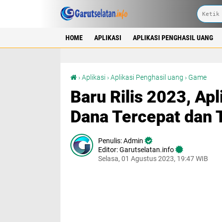
HOME
APLIKASI
APLIKASI PENGHASIL UANG
Baru Rilis 2023, Aplikasi Game Penghasil Saldo Da
›
Aplikasi
›
Aplikasi Penghasil uang
›
Game
Baru Rilis 2023, Ap
Dana Tercepat dan 
Admin
Editor: Garutselatan.info
Selasa, 01 Agustus 2023, 19:47 WIB