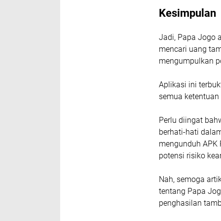
Kesimpulan
Jadi, Papa Jogo 
mencari uang tam
mengumpulkan poi
Aplikasi ini terb
semua ketentuan a
Perlu diingat bah
berhati-hati dala
mengunduh APK Pa
potensi risiko ke
Nah, semoga arti
tentang Papa Jog
penghasilan tamba