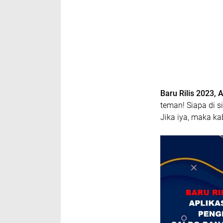
Baru Rilis 2023,
teman! Siapa di 
Jika iya, maka ka