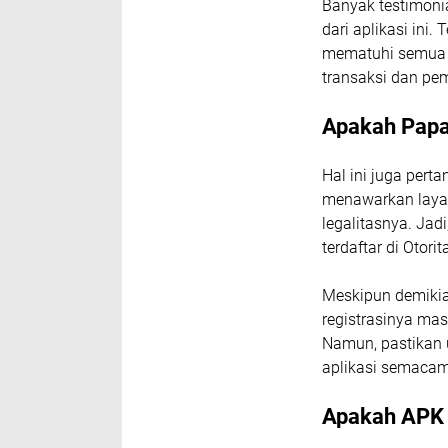
Banyak testimoni
dari aplikasi ini.
mematuhi semua a
transaksi dan pe
Apakah Papa 
Hal ini juga pert
menawarkan laya
legalitasnya. Ja
terdaftar di Otor
Meskipun demikian,
registrasinya mas
Namun, pastikan 
aplikasi semacam 
Apakah APK