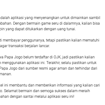
adalah aplikasi yang menyenangkan untuk dimainkan sambil
bahan. Dengan bermain game seru di dalamnya, kalian bisa
n yang dapat ditukarkan dengan uang tunai.
ukti membayar penggunanya, tetapi pastikan kalian mematuhi
gar transaksi berjalan lancar.
wa Papa Jogo belum terdaftar di OJK, jadi pastikan kalian
m menggunakan aplikasi ini. Terakhir, selalu pastikan untuk
pa Jogo dari sumber resmi agar aman dan terhindar dari
amanan.
kel ini membantu dan memberikan informasi yang kalian cari
o. Selamat bermain dan semoga sukses dalam meraih
han dengan santai melalui aplikasi seru ini!