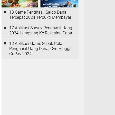
13 Game Penghasil Saldo Dana
Tercepat 2024 Terbukti Membayar
17 Aplikasi Survey Penghasil Uang
2024, Langsung Ke Rekening Dana
13 Aplikasi Game Sepak Bola
Penghasil Uang Dana, Ovo Hingga
GoPay 2024