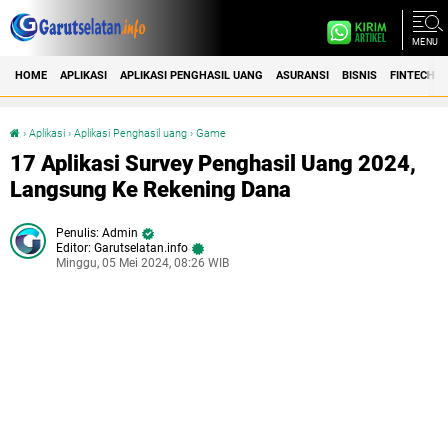
MENU
HOME
APLIKASI
APLIKASI PENGHASIL UANG
ASURANSI
BISNIS
FINTECH
›
Aplikasi
›
Aplikasi Penghasil uang
›
Game
17 Aplikasi Survey Penghasil Uang 2024, Langsung Ke Rekening Dana
17 Aplikasi Survey Penghasil Uang 2024,
Langsung Ke Rekening Dana
Admin
Editor: Garutselatan.info
Minggu, 05 Mei 2024, 08:26 WIB