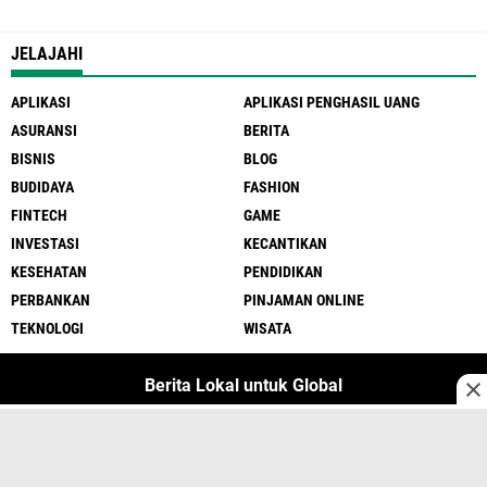
JELAJAHI
APLIKASI
APLIKASI PENGHASIL UANG
ASURANSI
BERITA
BISNIS
BLOG
BUDIDAYA
FASHION
FINTECH
GAME
INVESTASI
KECANTIKAN
KESEHATAN
PENDIDIKAN
PERBANKAN
PINJAMAN ONLINE
TEKNOLOGI
WISATA
Berita Lokal untuk Global
Media Siber
Privacy Policy
Tentang
Jasa