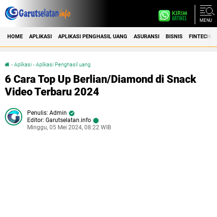
MENU
HOME
APLIKASI
APLIKASI PENGHASIL UANG
ASURANSI
BISNIS
FINTECH
›
Aplikasi
›
Aplikasi Penghasil uang
6 Cara Top Up Berlian/Diamond di Snack Video Terbaru 2024
6 Cara Top Up Berlian/Diamond di Snack
Video Terbaru 2024
Admin
Editor: Garutselatan.info
Minggu, 05 Mei 2024, 08:22 WIB