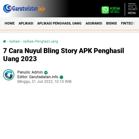
MENU
HOME
APLIKASI
APLIKASI PENGHASIL UANG
ASURANSI
BISNIS
FINTECH
›
Aplikasi
›
Aplikasi Penghasil uang
7 Cara Nuyul Bling Story APK Penghasil Uang 2023
7 Cara Nuyul Bling Story APK Penghasil
Uang 2023
Admin
Editor: Garutselatan.info
Minggu, 31 Juli 2022, 10:10 WIB