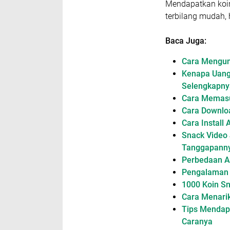
Mendapatkan koin
terbilang mudah, 
Baca Juga:
Cara Mengun
Kenapa Uang 
Selengkapny
Cara Memasu
Cara Downloa
Cara Install 
Snack Video 
Tanggapann
Perbedaan Ap
Pengalaman D
1000 Koin Sn
Cara Menarik
Tips Mendapa
Caranya