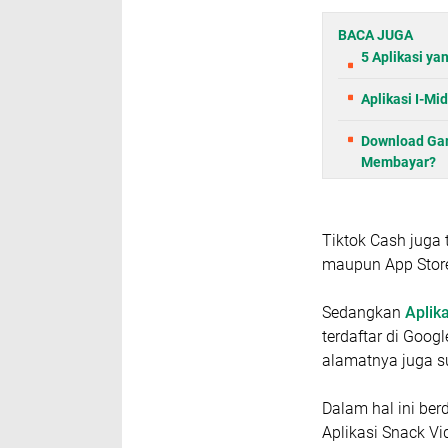
BACA JUGA
5 Aplikasi ya
Aplikasi I-Mi
Download Gam
Membayar?
Tiktok Cash juga t
maupun App Store
Sedangkan
Aplik
terdaftar di Goo
alamatnya juga su
Dalam hal ini be
Aplikasi Snack V