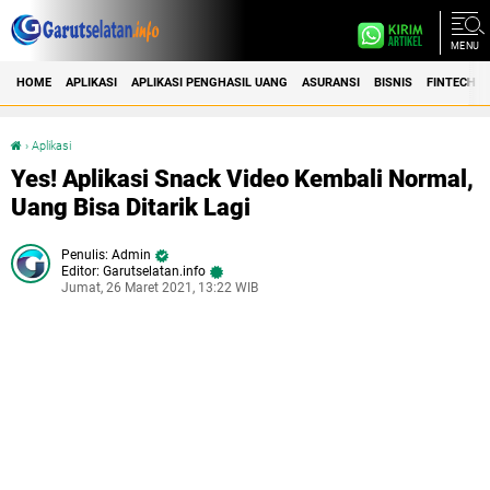
MENU
HOME
APLIKASI
APLIKASI PENGHASIL UANG
ASURANSI
BISNIS
FINTECH
›
Aplikasi
Yes! Aplikasi Snack Video Kembali Normal, Uang Bisa Ditarik Lagi
Yes! Aplikasi Snack Video Kembali Normal,
Uang Bisa Ditarik Lagi
Admin
Editor: Garutselatan.info
Jumat, 26 Maret 2021, 13:22 WIB