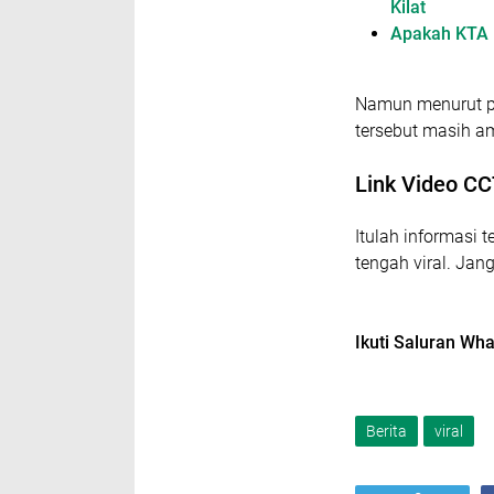
Kilat
Apakah KTA K
Namun menurut p
tersebut masih am
Link Video CC
Itulah informasi t
tengah viral. Jan
Ikuti Saluran W
Berita
viral