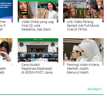
lime
Video Chika yang Lagi
Link Video Perang
n 3:
Viral 20 Juta
Sampit Asli Full Movie
lah
Mediafıre, Cek Disini
Viral di TikTok
r
Cara Mudah
Penting! Inilah Kriteria
edih
Registrasi Madrasah
Memilih Jodoh
alo
di ADDIN FKDT Jawa
Menurut Islam
Barat
nta
Tampilkan