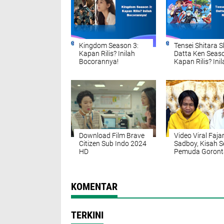
Kingdom Season 3:
Tensei Shitara S
Kapan Rilis? Inilah
Datta Ken Seaso
Bocorannya!
Kapan Rilis? Ini
Bocorannya
Download Film Brave
Video Viral Faja
Citizen Sub Indo 2024
Sadboy, Kisah S
HD
Pemuda Goront
yang Menangis
karena Putus Ci
KOMENTAR
TERKINI