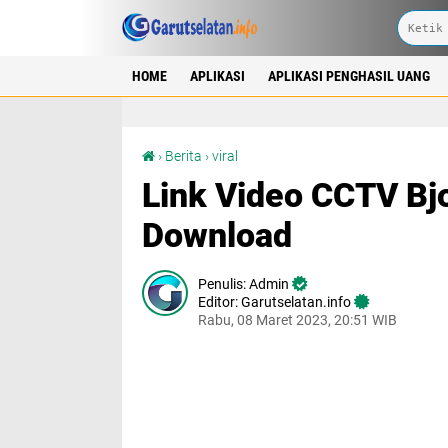
HOME
APLIKASI
APLIKASI PENGHASIL UANG
Link Video CCTV Bjorka Yang Bikin HP Mati? Download
›
Berita
›
viral
Link Video CCTV Bj
Download
Admin
Editor: Garutselatan.info
Rabu, 08 Maret 2023, 20:51 WIB