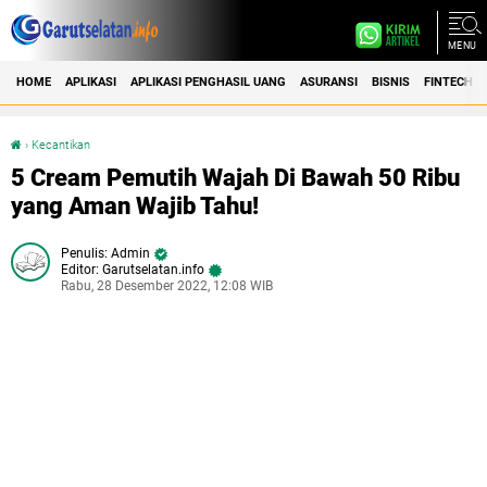
MENU
HOME
APLIKASI
APLIKASI PENGHASIL UANG
ASURANSI
BISNIS
FINTECH
›
Kecantikan
5 Cream Pemutih Wajah Di Bawah 50 Ribu yang Aman Wajib Tahu!
5 Cream Pemutih Wajah Di Bawah 50 Ribu
yang Aman Wajib Tahu!
Admin
Editor: Garutselatan.info
Rabu, 28 Desember 2022, 12:08 WIB